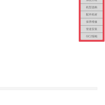
系统工程
机型选购
配件耗材
保养维修
管道安装
GC2报检